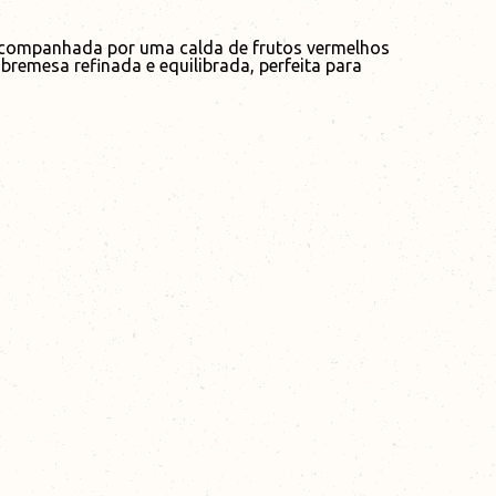
 acompanhada por uma calda de frutos vermelhos
remesa refinada e equilibrada, perfeita para
+351
239 702 240
Coimbra - Vale das Flores
+351
244 695 888
Vieira de Leiria
+351
244 881 200