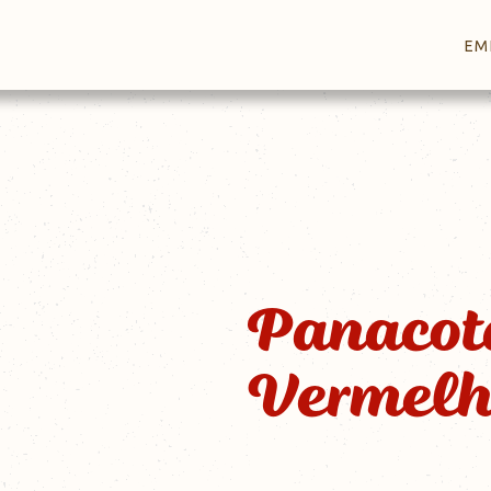
EM
Panacota
Vermelh