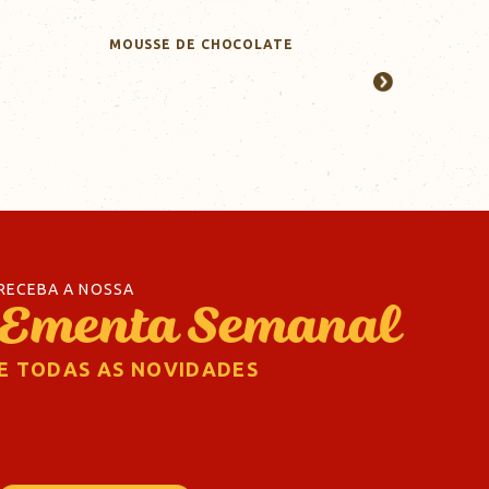
MOUSSE DE CHOCOLATE
Leiria - Miguel Torga
+351
244 010 160
Leiria - Parceiros
RECEBA A NOSSA
Ementa Semanal
+351
244 852 245
E TODAS AS NOVIDADES
Leiria - Cruz da Areia
+351
249 534 477