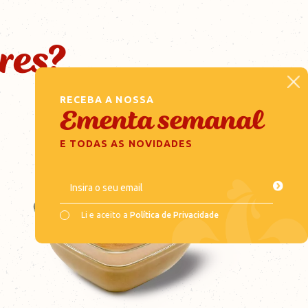
Leiria - Gândara
res?
+351
244 814 894
RECEBA A NOSSA
Ementa semanal
Leiria - Marinheiros
E TODAS AS NOVIDADES
+351
244 813 898
Insira o seu email
Li e aceito a
Política de Privacidade
Leiria - Mouzinho Albuquerque
+351
244 813 006